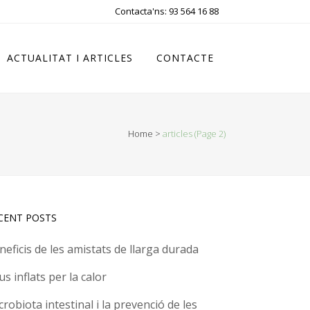
Contacta'ns: 93 564 16 88
ACTUALITAT I ARTICLES
CONTACTE
Home
>
articles
(Page 2)
CENT POSTS
neficis de les amistats de llarga durada
us inflats per la calor
crobiota intestinal i la prevenció de les