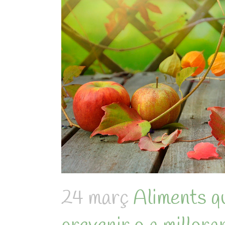
24 març
Aliments q