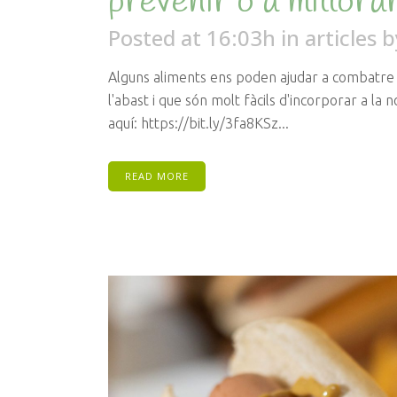
prevenir o a millora
Posted at 16:03h
in
articles
b
Alguns aliments ens poden ajudar a combatre 
l'abast i que són molt fàcils d'incorporar a la 
aquí: https://bit.ly/3fa8KSz...
READ MORE