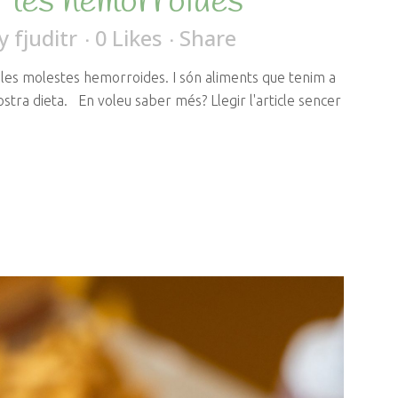
r les hemorroides
y
fjuditr
0
Likes
Share
les molestes hemorroides. I són aliments que tenim a
nostra dieta. En voleu saber més? Llegir l'article sencer