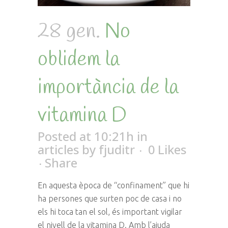
28 gen.
No
oblidem la
importància de la
vitamina D
Posted at 10:21h
in
articles
by
fjuditr
0
Likes
Share
En aquesta època de “confinament” que hi
ha persones que surten poc de casa i no
els hi toca tan el sol, és important vigilar
el nivell de la vitamina D. Amb l’ajuda