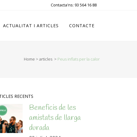
Contacta'ns: 93 564 16 88
ACTUALITAT I ARTICLES
CONTACTE
Home
>
articles
>
Peus inflats per la calor
TICLES RECENTS
Beneficis de les
amistats de llarga
durada