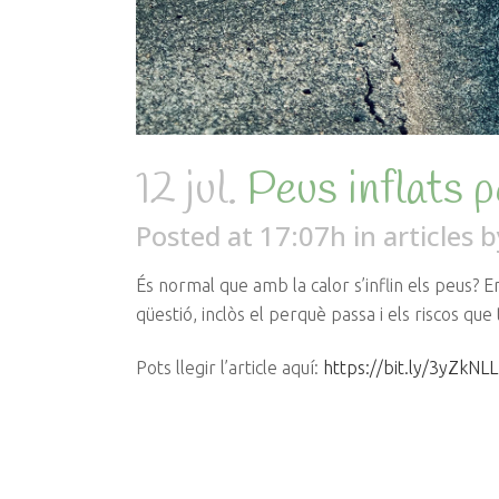
12 jul.
Peus inflats p
Posted at 17:07h
in
articles
b
És normal que amb la calor s’inflin els peus? 
qüestió, inclòs el perquè passa i els riscos que 
Pots llegir l’article aquí:
https://bit.ly/3yZkNLL