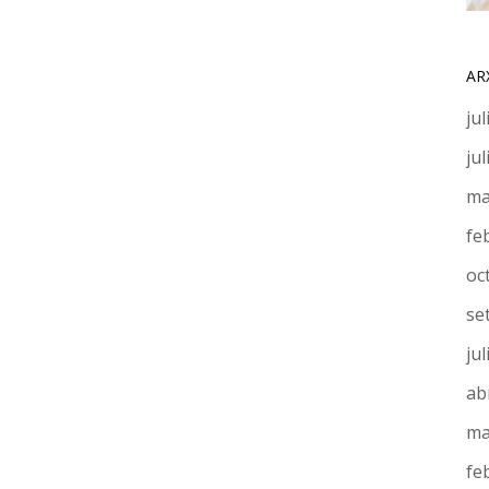
AR
jul
jul
ma
fe
oc
se
jul
ab
ma
fe