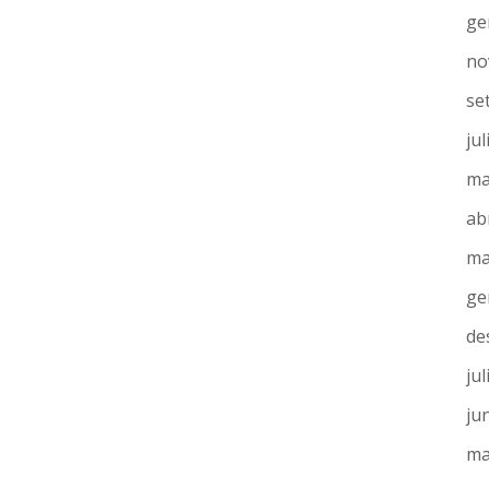
ge
no
se
jul
ma
ab
ma
ge
de
jul
ju
ma