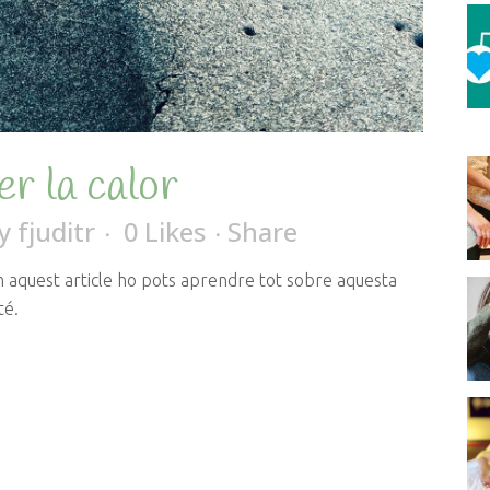
er la calor
y
fjuditr
0
Likes
Share
En aquest article ho pots aprendre tot sobre aquesta
té.