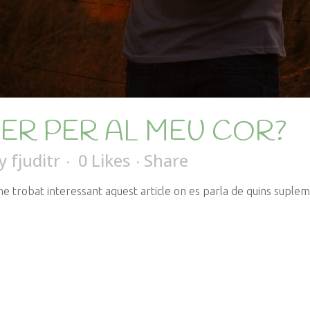
ER PER AL MEU COR?
y
fjuditr
0
Likes
Share
e trobat interessant aquest article on es parla de quins supleme