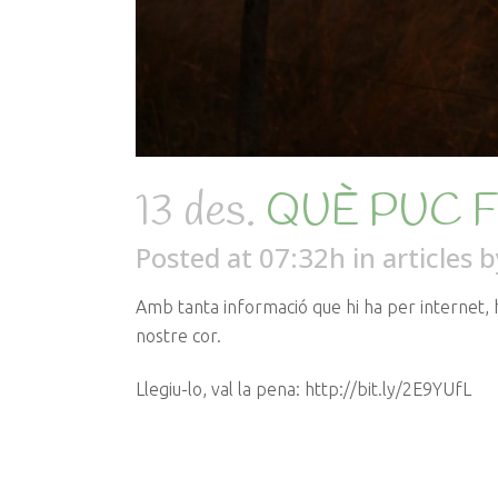
13 des.
QUÈ PUC F
Posted at 07:32h
in
articles
b
Amb tanta informació que hi ha per internet, h
nostre cor.
Llegiu-lo, val la pena: http://bit.ly/2E9YUfL