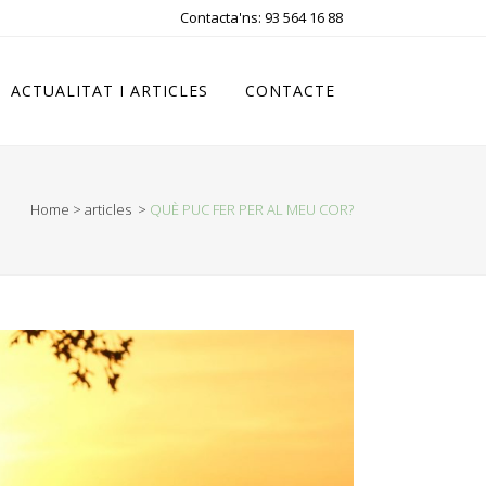
Contacta'ns: 93 564 16 88
ACTUALITAT I ARTICLES
CONTACTE
Home
>
articles
>
QUÈ PUC FER PER AL MEU COR?