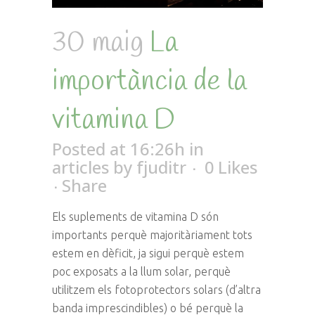
30 maig
La
importància de la
vitamina D
Posted at 16:26h
in
articles
by
fjuditr
0
Likes
Share
Els suplements de vitamina D són
importants perquè majoritàriament tots
estem en dèficit, ja sigui perquè estem
poc exposats a la llum solar, perquè
utilitzem els fotoprotectors solars (d’altra
banda imprescindibles) o bé perquè la