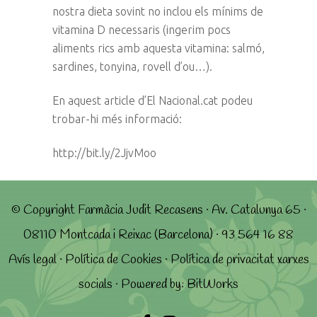
nostra dieta sovint no inclou els mínims de
vitamina D necessaris (ingerim pocs
aliments rics amb aquesta vitamina: salmó,
sardines, tonyina, rovell d’ou…).
En aquest article d’El Nacional.cat podeu
trobar-hi més informació:
http://bit.ly/2JjvMoo
© Copyright Farmàcia Judit Recasens · Av. Catalunya 65 ·
08110 Montcada i Reixac (Barcelona) · 93 564 16 88
Avís legal
·
Política de Cookies
·
Política de privacitat xarxes
socials
· Powered by:
BitWorks