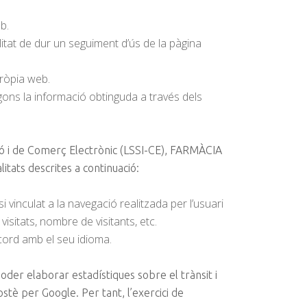
b.
alitat de dur un seguiment d’ús de la pàgina
pròpia web.
egons la informació obtinguda a través dels
ació i de Comerç Electrònic (LSSI-CE), FARMÀCIA
itats descrites a continuació:
inculat a la navegació realitzada per l’usuari
isitats, nombre de visitants, etc.
cord amb el seu idioma.
r elaborar estadístiques sobre el trànsit i
stè per Google. Per tant, l’exercici de