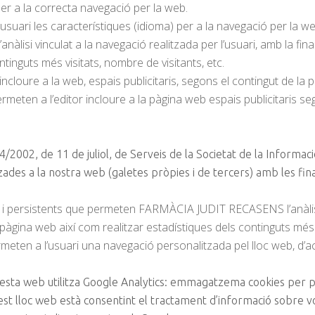
er a la correcta navegació per la web.
usuari les característiques (idioma) per a la navegació per la we
anàlisi vinculat a la navegació realitzada per l’usuari, amb la fin
ntinguts més visitats, nombre de visitants, etc.
 incloure a la web, espais publicitaris, segons el contingut de la 
meten a l’editor incloure a la pàgina web espais publicitaris s
 34/2002, de 11 de juliol, de Serveis de la Societat de la Inform
des a la nostra web (galetes pròpies i de tercers) amb les final
 i persistents que permeten FARMÀCIA JUDIT RECASENS l’anàlisi v
 pàgina web així com realitzar estadístiques dels continguts més v
eten a l’usuari una navegació personalitzada pel lloc web, d’a
 web utilitza Google Analytics: emmagatzema cookies per pode
uest lloc web està consentint el tractament d’informació sobre vo