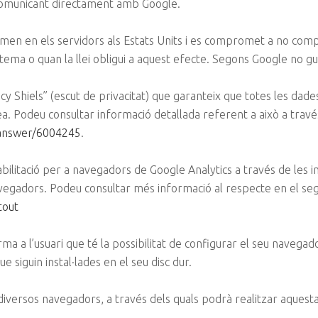
 comunicant directament amb Google.
men en els servidors als Estats Units i es compromet a no comp
stema o quan la llei obligui a aquest efecte. Segons Google no gu
y Shiels” (escut de privacitat) que garanteix que totes les dade
. Podeu consultar informació detallada referent a això a travé
/answer/6004245
.
abilitació per a navegadors de Google Analytics a través de les 
navegadors. Podeu consultar més informació al respecte en el se
tout
a l’usuari que té la possibilitat de configurar el seu navegado
ue siguin instal·lades en el seu disc dur.
diversos navegadors, a través dels quals podrà realitzar aquesta