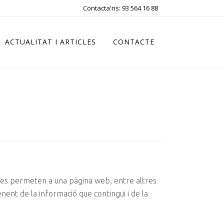
Contacta'ns: 93 564 16 88
ACTUALITAT I ARTICLES
CONTACTE
ies permeten a una pàgina web, entre altres
ent de la informació que contingui i de la