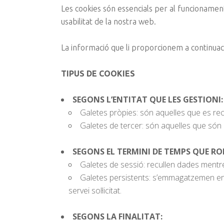
Les cookies són essencials per al funcionament 
usabilitat de la nostra web.
La informació que li proporcionem a continuaci
TIPUS DE COOKIES
SEGONS L’ENTITAT QUE LES GESTIONI:
Galetes pròpies: són aquelles que es recapt
Galetes de tercer: són aquelles que són 
SEGONS EL TERMINI DE TEMPS QUE R
Galetes de sessió: recullen dades mentre l’
Galetes persistents: s’emmagatzemen en el
servei sol·licitat.
SEGONS LA FINALITAT: