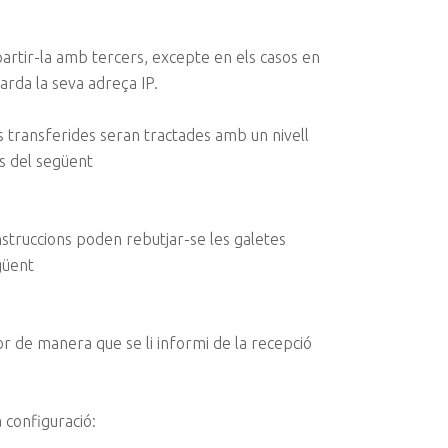
artir-la amb tercers, excepte en els casos en
arda la seva adreça IP.
s transferides seran tractades amb un nivell
s del següent
instruccions poden rebutjar-se les galetes
güent
r de manera que se li informi de la recepció
 configuració: