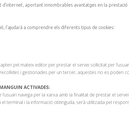
d’internet, aportant innombrables avantatges en la prestació de 
ó, l’ajudarà a comprendre els diferents tipus de cookies:
en pel mateix editor per prestar el servei sol·licitat per l’usuar
recollides i gestionades per un tercer, aquestes no es poden c
OMANGUIN ACTIVADES:
usuari navega per la xarxa amb la finalitat de prestar el servei so
 terminal i la informació obtinguda, serà utilitzada pel responsa