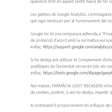
qualsevol dret en aquest sentit haurà de fer
Les galetes de Google Analytics, s’emmagatze
què sigui necessari per al funcionament del si
Google Inc és una companyia adherida a “Privac
de protecció d’acord amb la normativa europea
enllaç:
https://support.google.com/analytics
Si ho desitja pot utilitzar el Complement d’inh
analítiques de l’esmentat servei en tots els 
enllaç:
https://tools.google.com/dlpage/gaop
Així mateix, FARMÀCIA JUDIT RECASENS informa 
de cookies, podent, si així ho desitja, impedir q
A continuació li proporcionem els enllaços de 